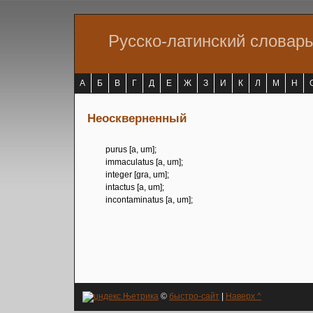
Русско-латинский словар
А
Б
В
Г
Д
Е
Ж
З
И
К
Л
М
Н
Неоскверненный
purus [a, um];
immaculatus [a, um];
integer [gra, um];
intactus [a, um];
incontaminatus [a, um];
©
быстро-сайт
|
Наверх ^