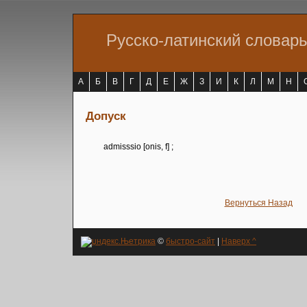
Русско-латинский словар
А
Б
В
Г
Д
Е
Ж
З
И
К
Л
М
Н
Допуск
admisssio [onis, f] ;
Вернуться Назад
©
быстро-сайт
|
Наверх ^