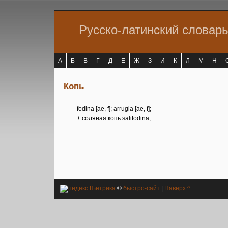
Русско-латинский словар
А
Б
В
Г
Д
Е
Ж
З
И
К
Л
М
Н
Копь
fodina [ae, f]; arrugia [ae, f];
+ соляная копь salifodina;
©
быстро-сайт
|
Наверх ^