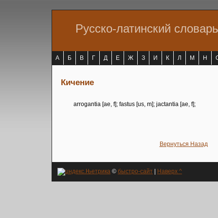
Русско-латинский словар
А
Б
В
Г
Д
Е
Ж
З
И
К
Л
М
Н
Кичение
arrogantia [ae, f]; fastus [us, m]; jactantia [ae, f];
Вернуться Назад
©
быстро-сайт
|
Наверх ^