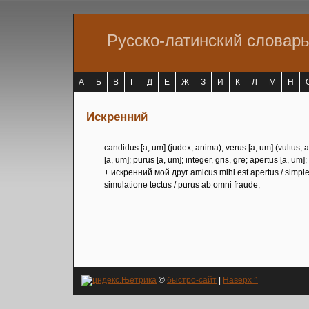
Русско-латинский словар
А
Б
В
Г
Д
Е
Ж
З
И
К
Л
М
Н
Искренний
candidus [a, um] (judex; anima); verus [a, um] (vultus; 
[a, um]; purus [a, um]; integer, gris, gre; apertus [a, um];
+ искренний мой друг amicus mihi est apertus / simplex 
simulatione tectus / purus ab omni fraude;
©
быстро-сайт
|
Наверх ^