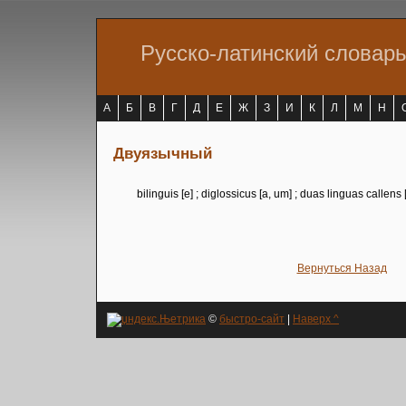
Русско-латинский словар
А
Б
В
Г
Д
Е
Ж
З
И
К
Л
М
Н
Двуязычный
bilinguis [e] ; diglossicus [a, um] ; duas linguas callens [
Вернуться Назад
©
быстро-сайт
|
Наверх ^