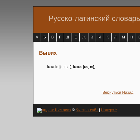
Русско-латинский словар
А
Б
В
Г
Д
Е
Ж
З
И
К
Л
М
Н
Вывих
luxatio [onis, f]; luxus [us, m];
Вернуться Назад
©
быстро-сайт
|
Наверх ^