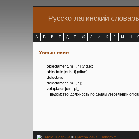
Русско-латинский словар
А
Б
В
Г
Д
Е
Ж
З
И
К
Л
М
Н
Увеселение
oblectamentum [i, n] (vitae);
oblectatio [onis, f] (vitae);
delectatio;
delectamentum [i, n];
voluptates [um, fpl];
+ ведомство, должность по делам увеселений officiu
©
быстро-сайт
|
Наверх ^