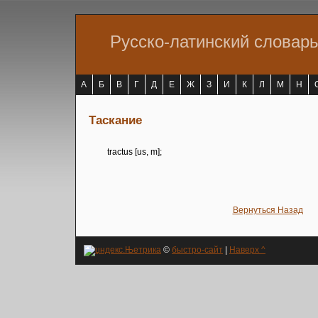
Русско-латинский словар
А
Б
В
Г
Д
Е
Ж
З
И
К
Л
М
Н
Таскание
tractus [us, m];
Вернуться Назад
©
быстро-сайт
|
Наверх ^