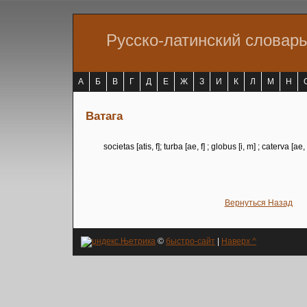
Русско-латинский словар
А
Б
В
Г
Д
Е
Ж
З
И
К
Л
М
Н
Ватага
societas [atis, f]; turba [ae, f] ; globus [i, m] ; caterva [ae, f
Вернуться Назад
©
быстро-сайт
|
Наверх ^