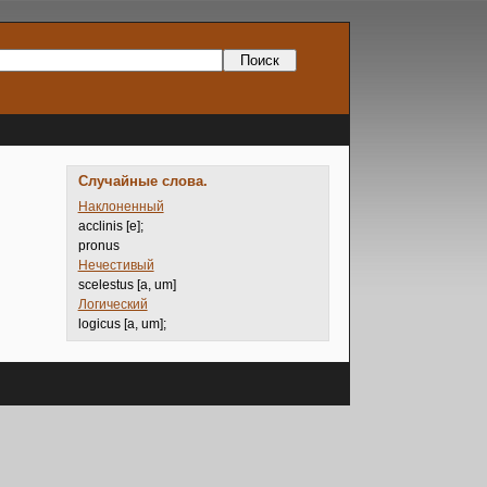
Случайные слова.
Наклоненный
acclinis [e];
pronus
Нечестивый
scelestus [a, um]
Логический
logicus [a, um];