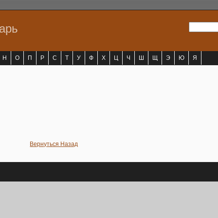
варь
Н
О
П
Р
С
Т
У
Ф
Х
Ц
Ч
Ш
Щ
Э
Ю
Я
Вернуться Назад