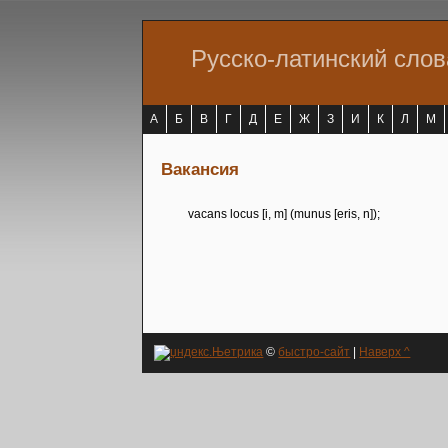
Русско-латинский сло
А
Б
В
Г
Д
Е
Ж
З
И
К
Л
М
Вакансия
vacans locus [i, m] (munus [eris, n]);
©
быстро-сайт
|
Наверх ^