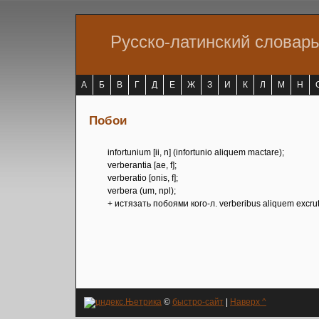
Русско-латинский словар
А
Б
В
Г
Д
Е
Ж
З
И
К
Л
М
Н
Побои
infortunium [ii, n] (infortunio aliquem mactare);
verberantia [ae, f];
verberatio [onis, f];
verbera (um, npl);
+ истязать побоями кого-л. verberibus aliquem excrut
©
быстро-сайт
|
Наверх ^